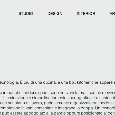
STUDIO
DESIGN
INTERIOR
AR
 tecnologia. È più di una cucina, è una box kitchen che appar
e impacchettandosi, spariscono nei vani laterali con un movime
L’illuminazione è straordinariamente scenografica. Lo schienale
ce sul piano di lavoro, perfettamente organizzato per soddisfare
completano in vani contenitori e integrano la cappa. Un monob
può essere appoggiato alla parete oppure posizionato al cent